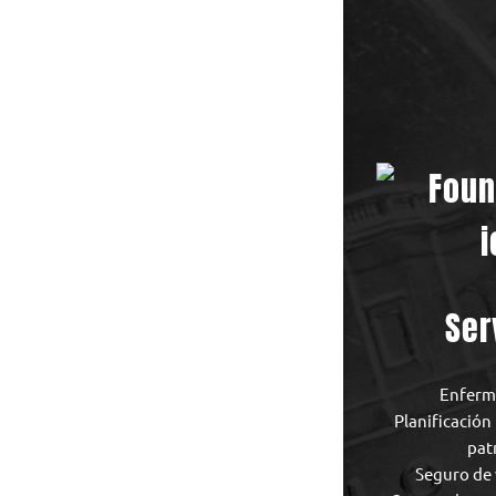
Ser
Enferme
Planificación 
pat
Seguro de 