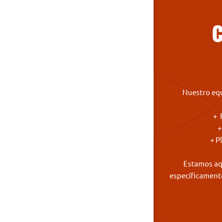
Nuestro equ
+ 
+
+ P
Estamos aqu
específicament