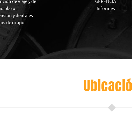
nción de viaje y de
GERENCIA
go plazo
Informes
ensión y dentales
ios de grupo
Ubicaci