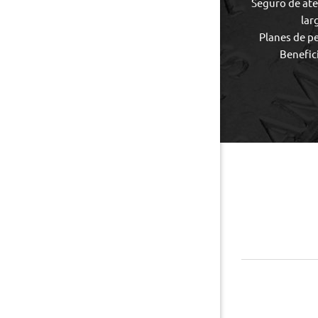
Seguro de ate
lar
Planes de p
Benefic